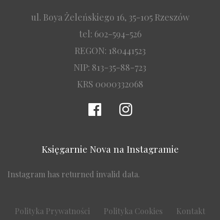
ul. Boya Żeleńskiego 16, 35-105 Rzeszów
tel: 602-594-526
REGON: 180441523
NIP: 813-35-88-723
KRS 0000332068
Księgarnie Nova na Instagramie
Instagram has returned invalid data.
Polityka Prywatności
Polityka Cookies
Kontakt