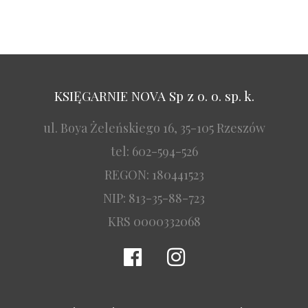
KSIĘGARNIE NOVA Sp z o. o. sp. k.
ul. Boya Żeleńskiego 16, 35-105 Rzeszów
tel: 602-594-526
REGON: 180441523
NIP: 813-35-88-723
KRS 0000332068