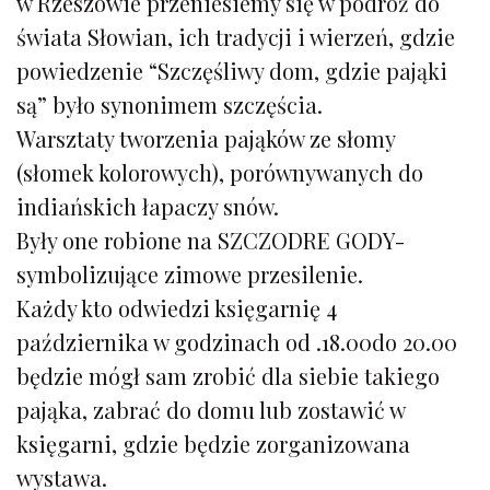
w Rzeszowie przeniesiemy się w podróż do
świata Słowian, ich tradycji i wierzeń, gdzie
powiedzenie “Szczęśliwy dom, gdzie pająki
są” było synonimem szczęścia.
Warsztaty tworzenia pająków ze słomy
(słomek kolorowych), porównywanych do
indiańskich łapaczy snów.
Były one robione na SZCZODRE GODY-
symbolizujące zimowe przesilenie.
Każdy kto odwiedzi księgarnię 4
października w godzinach od .18.00do 20.00
będzie mógł sam zrobić dla siebie takiego
pająka, zabrać do domu lub zostawić w
księgarni, gdzie będzie zorganizowana
wystawa.