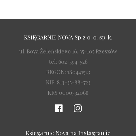
KSIĘGARNIE NOVA Sp z o. o. sp. k.
ul. Boya Żeleńskiego 16, 35-105 Rzeszów
tel: 602-594-526
REGON: 180441523
NIP: 813-35-88-723
KRS 0000332068
Księgarnie Nova na Instagramie