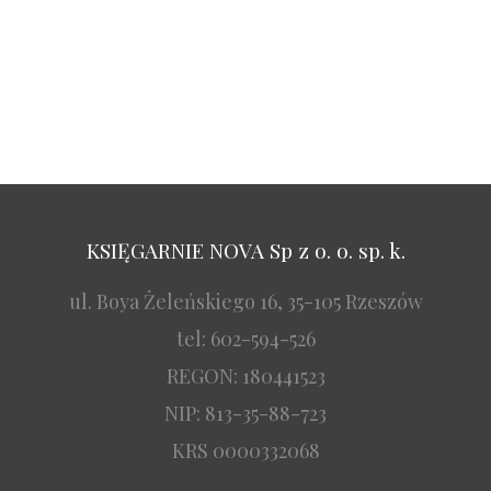
KSIĘGARNIE NOVA Sp z o. o. sp. k.
ul. Boya Żeleńskiego 16, 35-105 Rzeszów
tel: 602-594-526
REGON: 180441523
NIP: 813-35-88-723
KRS 0000332068