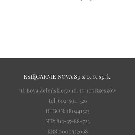
KSIĘGARNIE NOVA Sp z o. o. sp. k.
ul. Boya Żeleńskiego 16, 35-105 Rzeszów
tel: 602-594-526
REGON: 180441523
NIP: 813-35-88-723
KRS 0000332068