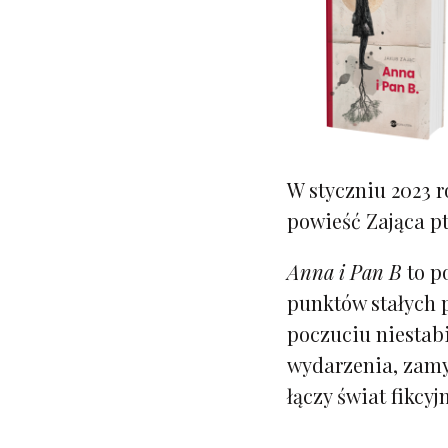
W styczniu 2023 
powieść Zająca pt
Anna i Pan B
to p
punktów stałych 
poczuciu niestabi
wydarzenia, zamy
łączy świat fikcyj