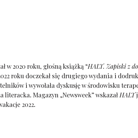
ł w 2020 roku, głośną książką “
HALT. Zapiski z d
2022 roku doczekał się drugiego wydania i dodru
ytelników i wywołała dyskusję w środowisku tera
yka literacka. Magazyn „Newsweek” wskazał
HALT
j
akacje 2022.