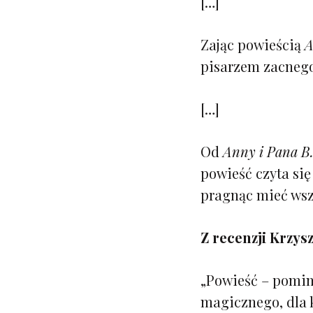
[…]
Zając powieścią
A
pisarzem zacnego
[…]
Od
Anny i Pana B
powieść czyta się
pragnąc mieć wsz
Z recenzji Krzys
„Powieść – pomim
magicznego, dla 