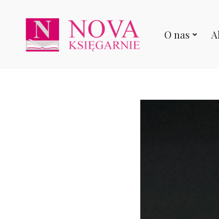
O nas
A