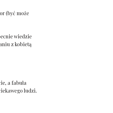
tor (być może
obecnie wiedzie
taniu z kobietą
ie, a fabuła
ciekawego ludzi.