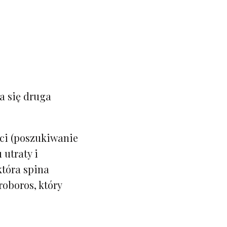
a się druga
ci (poszukiwanie
utraty i
która spina
oboros, który