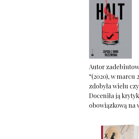
Autor zadebiutowa
“(2020), w marcu 
zdobyła wielu cz
Doceniła ją kryt
obowiązkową na w