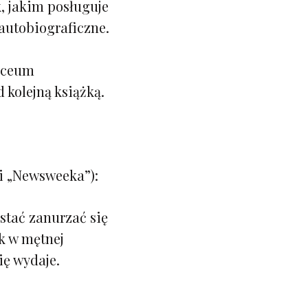
k, jakim posługuje
 autobiograficzne.
liceum
 kolejną książką.
 i „Newsweeka”):
stać zanurzać się
ek w mętnej
ię wydaje.