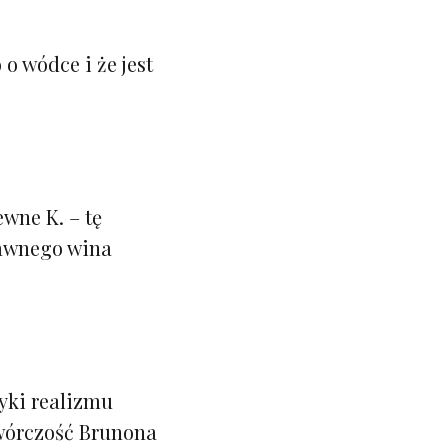
 o wódce i że jest
wne K. – tę
rawnego wina
yki realizmu
wórczość Brunona