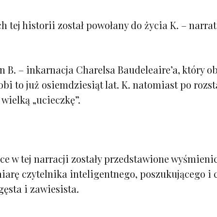
h tej historii został powołany do życia K. – narra
Pan B. – inkarnacja Charelsa Baudeleaire’a, który 
obi to już osiemdziesiąt lat. K. natomiast po rozs
wielką „ucieczkę”.
ce w tej narracji zostały przedstawione wyśmienic
miarę czytelnika inteligentnego, poszukującego i 
gęsta i zawiesista.