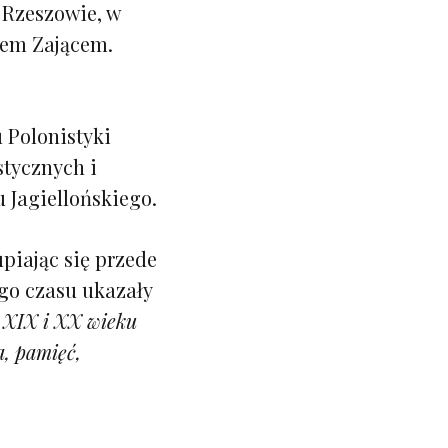
w Rzeszowie, w
ubem Zającem.
 Polonistyki
stycznych i
Jagiellońskiego.
upiając się przede
go czasu ukazały
 XIX i XX wieku
, pamięć,