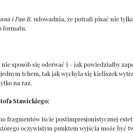
nna i Pan B.
udowadnia, że potrafi pisać nie tylko
 formatu.
.
nie sposób się oderwać i – jak powiedziałby zape
 jednym tchem, tak jak wychyla się kieliszek wyt
ytko na raz.
ztofa Stawickiego:
o fragmentów iście postimpresjonistycznej estet
którego oczywistym punktem wyjścia może być t