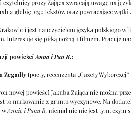
 i czytelnicy prozy Zająca zwracają uwagę na języ
nalną głębię jego tekstów oraz powracające wątki
rakowie i jest nauczycielem języka polskiego w 
. Interesuje się piłką nożną i filmem. Pracuje nad
zji powieści
Anna i Pan B.
:
a Zegadły
(poety, recenzenta „Gazety Wyborczej”
ron nowej powieści Jakuba Zająca nie można prze
 jest to nurkowanie z gruntu wyczynowe. Na dodat
ż w
Annie i Panu B.
niemal nic nie jest tym, czym s