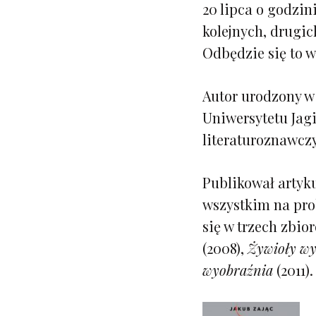
20 lipca o godzin
kolejnych, drugic
Odbędzie się to 
Autor urodzony w
Uniwersytetu Jagi
literaturoznawcz
Publikował artyku
wszystkim na pro
się w trzech zbi
(2008),
Żywioły wy
wyobraźnia
(2011).