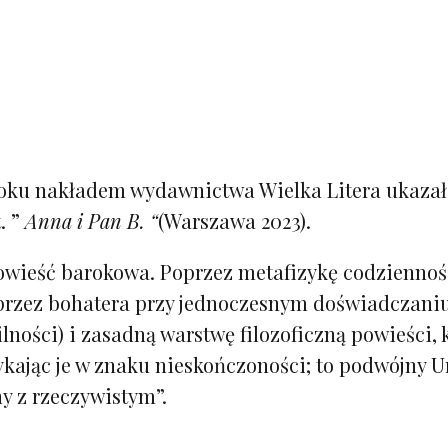
roku nakładem wydawnictwa Wielka Litera ukazał
. ”
Anna i Pan B. “
(Warszawa 2023).
owieść barokowa. Poprzez metafizykę codziennoś
przez bohatera przy jednoczesnym doświadczaniu 
lności) i zasadną warstwę filozoficzną powieści, 
kając je w znaku nieskończoności; to podwójny Ur
ny z rzeczywistym”.