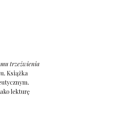
omu trzeźwienia
ku. Książka
peutycznym.
ako lekturę