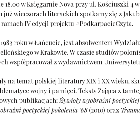
ie 18.00 w Księgarnie Nova przy ul. Kościuszki 4 
h już wieczorach literackich spotkamy się z Jak
w ramach IV edycji projektu #PodkarpacieCzyta.
 1983 roku w Łańcucie, jest absolwentem Wydziału
ellońskiego w Krakowie. W czasie studiów poloni
ych współpracował z wydawnictwem Uniwersytetu 
ły na temat polskiej literatury XIX i XX wieku, sk
blematyce wojny i pamięci. Teksty Zająca z tamte
orowych publikacjach:
Żywioły wyobraźni poetyckiej
obraźni poetyckiej pokolenia ‘68
(2010) oraz
Trauma