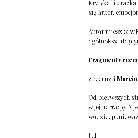
Krytyka literacka
się autor, emocjo
Autor mieszka w K
ogólnokształcącym
Fragmenty recen
z recenzji
Marcin
Od pierwszych st
w jej narrację. A
wodzie, poniewa
[…]