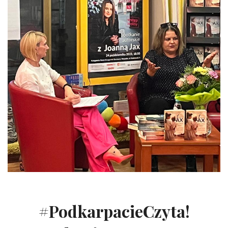
#PodkarpacieCzyta!