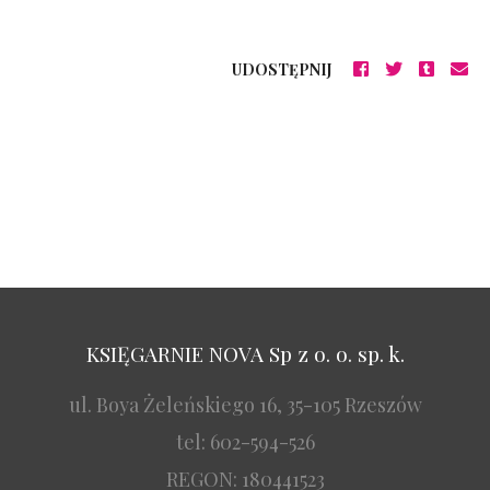
UDOSTĘPNIJ
KSIĘGARNIE NOVA Sp z o. o. sp. k.
ul. Boya Żeleńskiego 16, 35-105 Rzeszów
tel: 602-594-526
REGON: 180441523