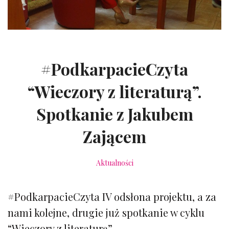
#PodkarpacieCzyta
“Wieczory z literaturą”.
Spotkanie z Jakubem
Zającem
Aktualności
#PodkarpacieCzyta IV odsłona projektu, a za
nami kolejne, drugie już spotkanie w cyklu
“Wieczory z literaturą”