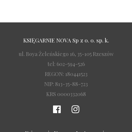
KSIĘGARNIE NOVA Sp z o. o. sp. k.
ul. Boya Żeleńskiego 16, 35-105 Rzeszów
tel: 602-594-526
REGON: 180441523
NIP: 813-35-88-723
KRS 0000332068