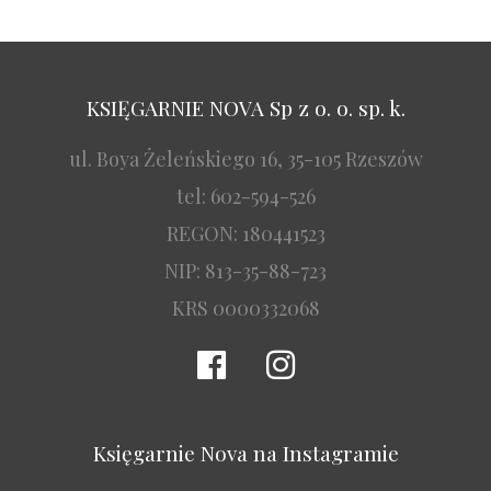
KSIĘGARNIE NOVA Sp z o. o. sp. k.
ul. Boya Żeleńskiego 16, 35-105 Rzeszów
tel: 602-594-526
REGON: 180441523
NIP: 813-35-88-723
KRS 0000332068
Księgarnie Nova na Instagramie