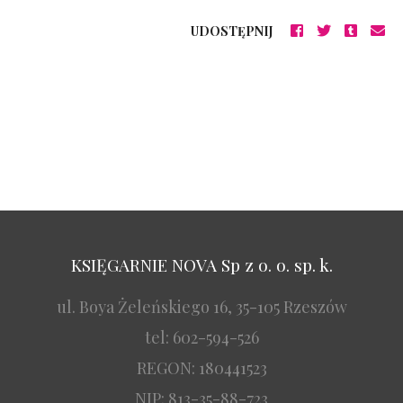
UDOSTĘPNIJ
KSIĘGARNIE NOVA Sp z o. o. sp. k.
ul. Boya Żeleńskiego 16, 35-105 Rzeszów
tel: 602-594-526
REGON: 180441523
NIP: 813-35-88-723