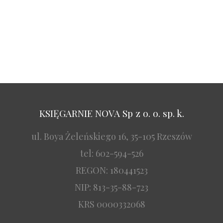
KSIĘGARNIE NOVA Sp z o. o. sp. k.
ul. Boya Żeleńskiego 16, 35-105 Rzeszów
tel: 602-594-526
REGON: 180441523
NIP: 813-35-88-723
KRS 0000332068