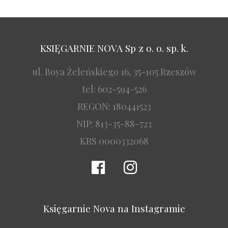
KSIĘGARNIE NOVA Sp z o. o. sp. k.
ul. Boya Żeleńskiego 16, 35-105 Rzeszów
tel: 602-594-526
REGON: 180441523
NIP: 813-35-88-723
KRS 0000332068
Księgarnie Nova na Instagramie