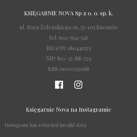
KSIĘGARNIE NOVA Sp z o. o. sp. k.
ul. Boya Żeleńskiego 16, 35-105 Rzeszów
tel: 602-594-526
REGON: 180441523
NIP: 813-35-88-723
KRS 0000332068
Księgarnie Nova na Instagramie
Instagram has returned invalid data.