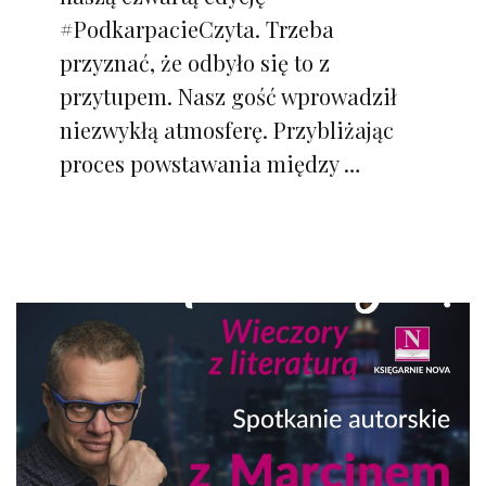
#PodkarpacieCzyta. Trzeba
przyznać, że odbyło się to z
przytupem. Nasz gość wprowadził
niezwykłą atmosferę. Przybliżając
proces powstawania między …