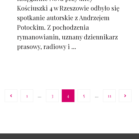
Kościuszki 4 w Rzeszowie odbyło się
spotkanie autorskie z Andrzejem
Potockim. Z pochodzenia
rymanowianin, uznany dziennikarz
prasowy, radiowy i …
1
…
3
4
5
…
11