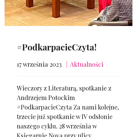
#PodkarpacieCzyta!
17 września 2023
Aktualności
Wieczory z Literaturą, spotkanie z
Andrzejem Potockim
#PodkarpacieCzyta Za nami kolejne,
trzecie już spotkanie w IV odsłonie
naszego cyklu. 28 września w
Księgarnie Nova przy ulicy